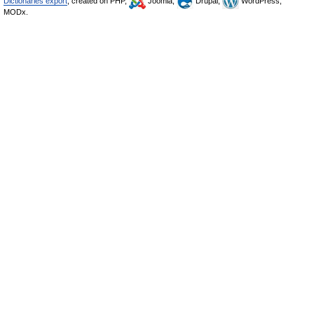
Dictionaries export
, created on PHP,
Joomla,
Drupal,
WordPress,
MODx.