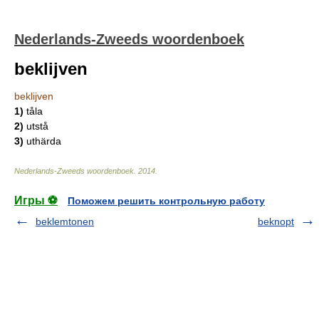
Nederlands-Zweeds woordenboek
beklijven
beklijven
1)
tåla
2)
utstå
3)
uthärda
Nederlands-Zweeds woordenboek
.
2014
.
Игры ⚽
Поможем решить контрольную работу
beklemtonen
beknopt